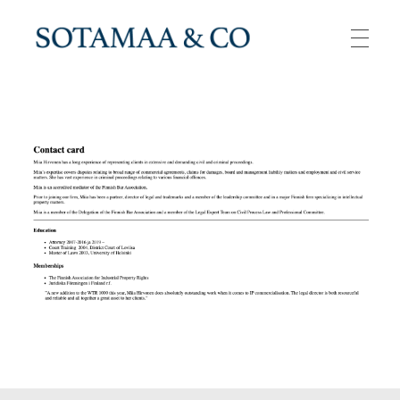
Asianajotoimisto Sotamaa & Co Oy
Vaativien oikueudellisten toimeksiantojen asianajotoimisto
PALVELUT
IHMISET
ASIAKKAAT
YHTEYSTIEDOT