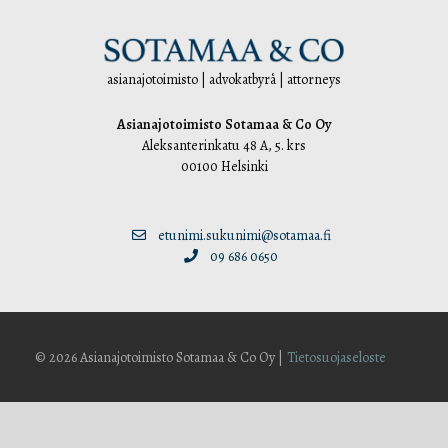
asianajotoimisto | advokatbyrå | attorneys
Asianajotoimisto Sotamaa & Co Oy
Aleksanterinkatu 48 A, 5. krs
00100 Helsinki
etunimi.sukunimi@sotamaa.fi
09 686 0650
© 2026 Asianajotoimisto Sotamaa & Co Oy |
Tietosuojaseloste